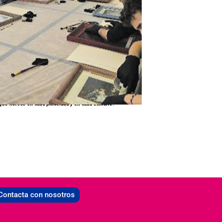
revela como un puente que conecta personas y lugares,
que florece en cada pincelada y en cada esmalte
.
Contacta con nosotros