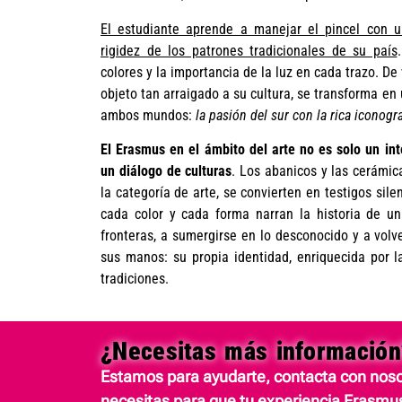
El estudiante aprende a manejar el pincel con u
rigidez de los patrones tradicionales de su país
colores y la importancia de la luz en cada trazo. De 
objeto tan arraigado a su cultura, se transforma en
ambos mundos:
la pasión del sur con la rica iconogr
El Erasmus en el ámbito del arte no es solo un in
un diálogo de culturas
. Los abanicos y las cerámic
la categoría de arte, se convierten en testigos sile
cada color y cada forma narran la historia de un
fronteras, a sumergirse en lo desconocido y a volv
sus manos: su propia identidad, enriquecida por la
tradiciones.
¿Necesitas más información
Estamos para ayudarte, contacta con noso
necesitas para que tu experiencia Erasmus