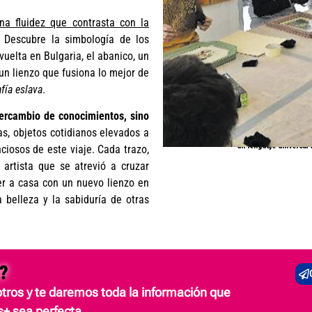
na fluidez que contrasta con la
. Descubre la simbología de los
vuelta en Bulgaria, el abanico, un
 un lienzo que fusiona lo mejor de
afía eslava
.
tercambio de conocimientos, sino
as, objetos cotidianos elevados a
El arte, en su esencia, se 
un lenguaje universal 
nciosos de este viaje. Cada trazo,
 artista que se atrevió a cruzar
er a casa con un nuevo lienzo en
 belleza y la sabiduría de otras
?
tros y te daremos toda la información que
+ sea perfecta.