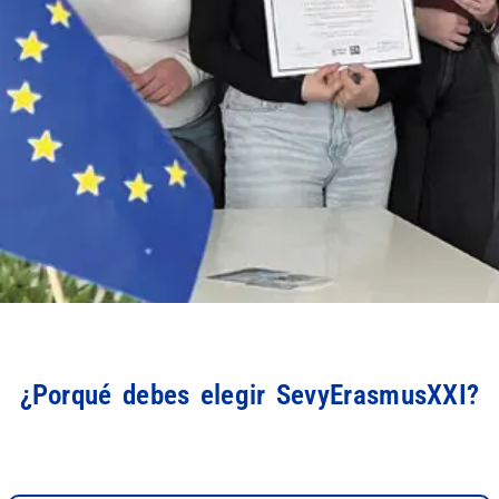
¿Porqué debes elegir SevyErasmusXXI?