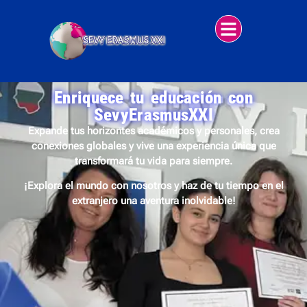
Enriquece tu educación con
SevyErasmusXXI
Expande tus horizontes académicos y personales, crea
conexiones globales y vive una experiencia única que
transformará tu vida para siempre.
¡Explora el mundo con nosotros y haz de tu tiempo en el
extranjero una aventura inolvidable!